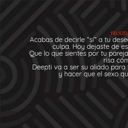
Ir
al
contenido
FELICI
Acabas de decirle “sí” a tu des
culpa. Hoy dejaste de es
Que lo que sientes por tu pareja
risa có
Deepti va a ser su aliado para
y hacer que el sexo q